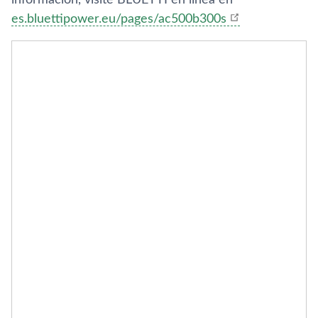
información, visite BLUETTI en línea en
es.bluettipower.eu/pages/ac500b300s