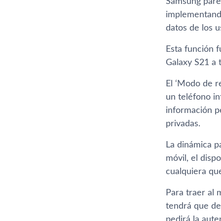
Samsung parec
implementando
datos de los u
Esta función 
Galaxy S21 a 
El ‘Modo de r
un teléfono i
información p
privadas.
La dinámica pa
móvil, el disp
cualquiera que
Para traer al 
tendrá que des
pedirá la aute