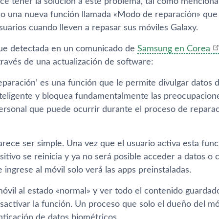
e tener la solución a este problema, tal como mencion
 una nueva función llamada «Modo de reparación» que t
suarios cuando lleven a repasar sus móviles Galaxy.
fue detectada en un comunicado de
Samsung en Corea
través de una actualización de software:
eparación’ es una función que le permite divulgar datos 
nteligente y bloquea fundamentalmente las preocupacione
ersonal que puede ocurrir durante el proceso de repara
rece ser simple. Una vez que el usuario activa esta func
ositivo se reinicia y ya no será posible acceder a datos o 
 ingrese al móvil solo verá las apps preinstaladas.
móvil al estado «normal» y ver todo el contenido guardado 
activar la función. Un proceso que solo el dueño del móvi
nticación de datos biométricos.