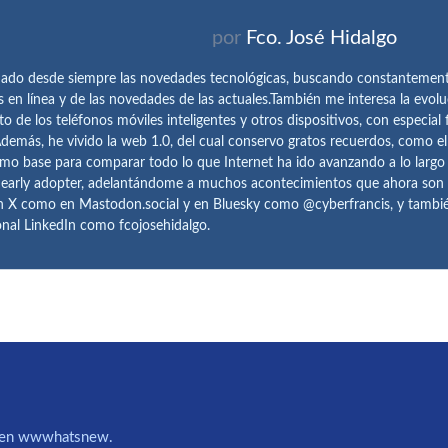
por
Fco. José Hidalgo
ado desde siempre las novedades tecnológicas, buscando constantemen
s en línea y de las novedades de las actuales.También me interesa la evolu
o de los teléfonos móviles inteligentes y otros dispositivos, con especial 
demás, he vivido la web 1.0, del cual conservo gratos recuerdos, como e
omo base para comparar todo lo que Internet ha ido avanzando a lo largo
 early adopter, adelantándome a muchos acontecimientos que ahora son
n X como en Mastodon.social y en Bluesky como @cyberfrancis, y también
onal LinkedIn como fcojosehidalgo.
IA en wwwhatsnew.