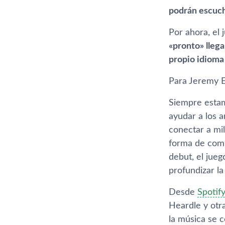
podrán escuch
Por ahora, el 
«pronto» llega
propio idioma
Para Jeremy Er
Siempre estam
ayudar a los 
conectar a mi
forma de comp
debut, el jue
profundizar la
Desde
Spotif
Heardle y otra
la música se 