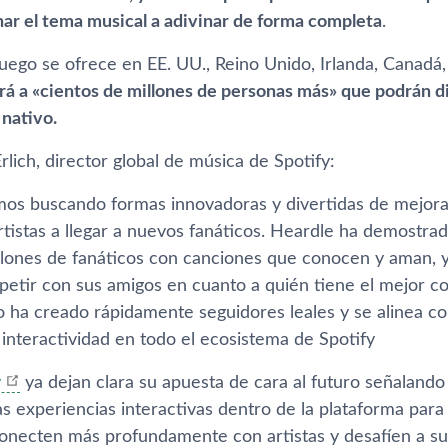
ar el tema musical a adivinar de forma completa
.
juego se ofrece en EE. UU., Reino Unido, Irlanda, Canadá,
rá a «cientos de millones de personas más» que podrán di
 nativo.
lich, director global de música de Spotify:
os buscando formas innovadoras y divertidas de mejora
artistas a llegar a nuevos fanáticos. Heardle ha demostr
llones de fanáticos con canciones que conocen y aman, y 
etir con sus amigos en cuanto a quién tiene el mejor c
go ha creado rápidamente seguidores leales y se alinea c
 interactividad en todo el ecosistema de Spotify
y
ya dejan clara su apuesta de cara al futuro señaland
s experiencias interactivas dentro de la plataforma para
conecten más profundamente con artistas y desafíen a su