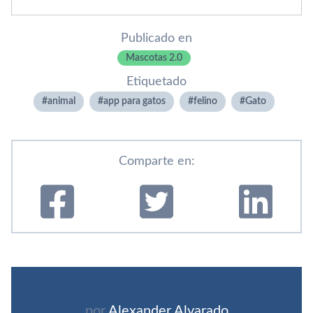
Publicado en
Mascotas 2.0
Etiquetado
animal
app para gatos
felino
Gato
Comparte en:
por
Alexander Alvarado