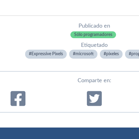
Publicado en
Sólo programadores
Etiquetado
Expressive Pixels
microsoft
pí­xeles
pro
Comparte en: