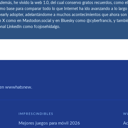
demás, he vivido la web 1.0, del cual conservo gratos recuerdos, como e
omo base para comparar todo lo que Internet ha ido avanzando a lo largo
 early adopter, adelantándome a muchos acontecimientos que ahora son
n X como en Mastodon.social y en Bluesky como @cyberfrancis, y también
onal LinkedIn como fcojosehidalgo.
IA en wwwhatsnew.
IMPRESCINDIBLES
W
Mejores juegos para móvil 2026
Ac