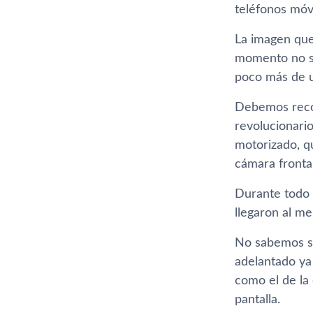
teléfonos móv
La imagen que
momento no se
poco más de u
Debemos recor
revolucionar
motorizado, q
cámara fronta
Durante todo 
llegaron al m
No sabemos si
adelantado ya
como el de la 
pantalla.