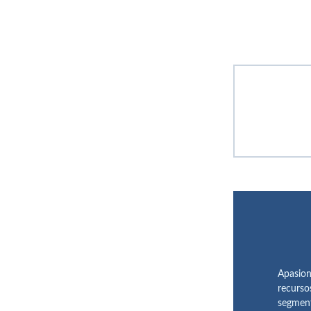
Apasion
recurso
segment