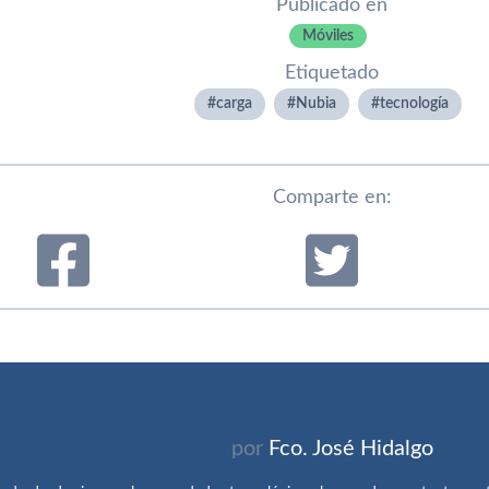
Publicado en
Móviles
Etiquetado
carga
Nubia
tecnologí­a
Comparte en:
por
Fco. José Hidalgo