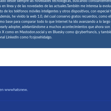
ado desde siempre las novedades tecnológicas, buscando constantemen
s en línea y de las novedades de las actuales.También me interesa la evolu
o de los teléfonos móviles inteligentes y otros dispositivos, con especial 
demás, he vivido la web 1.0, del cual conservo gratos recuerdos, como e
omo base para comparar todo lo que Internet ha ido avanzando a lo largo
 early adopter, adelantándome a muchos acontecimientos que ahora son
n X como en Mastodon.social y en Bluesky como @cyberfrancis, y también
onal LinkedIn como fcojosehidalgo.
IA en wwwhatsnew.