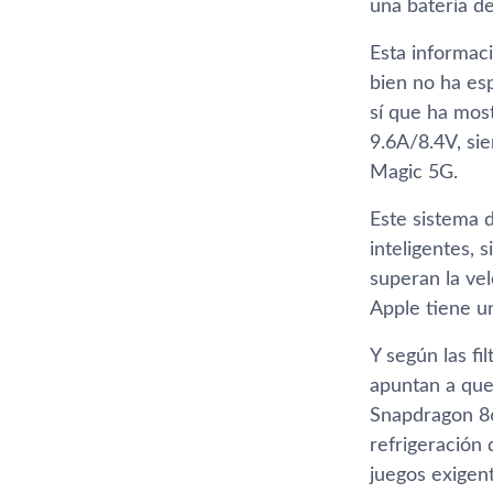
una batería d
Esta informac
bien no ha es
sí que ha mos
9.6A/8.4V, si
Magic 5G.
Este sistema 
inteligentes, 
superan la ve
Apple tiene u
Y según las f
apuntan a que
Snapdragon 86
refrigeración 
juegos exigent