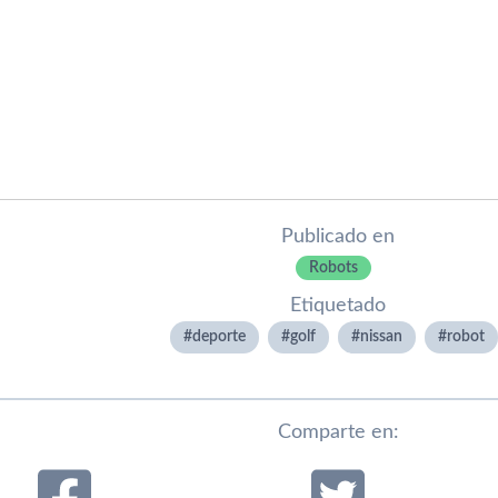
Publicado en
Robots
Etiquetado
deporte
golf
nissan
robot
Comparte en: