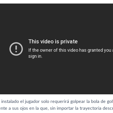
instalado el jugador solo requerirá golpear la bola de go
nte a sus ojos en la que, sin importar la trayectoria descri