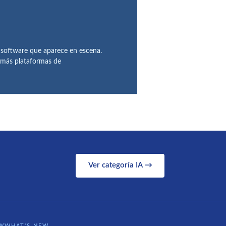
 software que aparece en escena.
demás plataformas de
Ver categoría IA →
WWHAT'S NEW