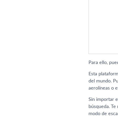
Para ello, pue
Esta platafor
del mundo. Pue
aerolíneas o 
Sin importar e
búsqueda. Te m
modo de escap