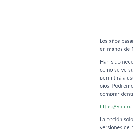
Los años pasa
en manos de M
Han sido nece
cómo se ve su
permitirá ajust
ojos. Podremo
comprar dentr
https://yout
La opción sol
versiones de M