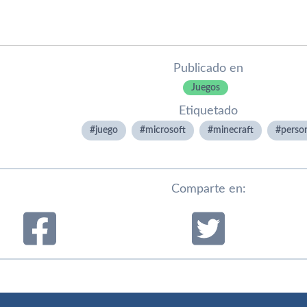
Publicado en
Juegos
Etiquetado
juego
microsoft
minecraft
perso
Comparte en: