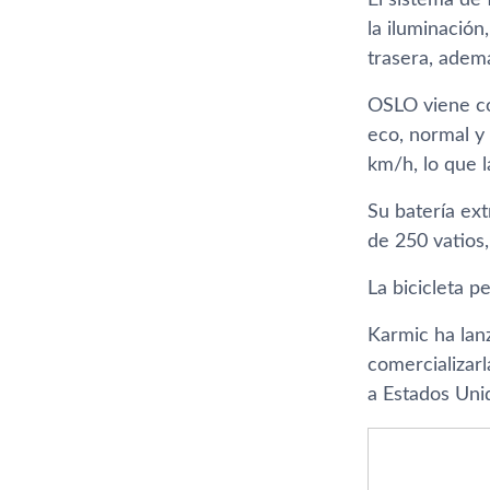
El sistema de 
la iluminació
trasera, ademá
OSLO viene co
eco, normal y 
km/h, lo que l
Su batería ex
de 250 vatios,
La bicicleta 
Karmic ha la
comercializar
a Estados Uni