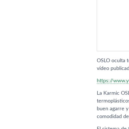
OSLO oculta to
vídeo publica
https://www
La Karmic OSL
termoplástico
buen agarre y 
comodidad del