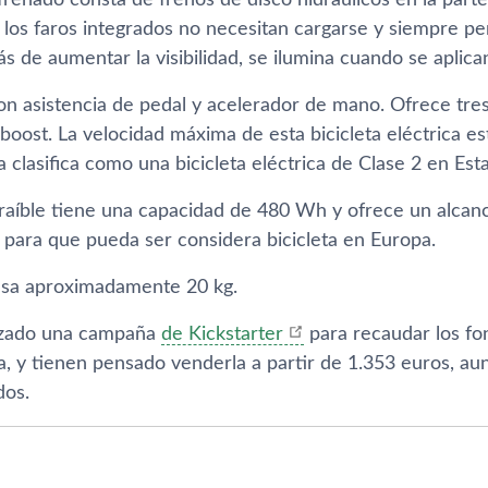
frenado consta de frenos de disco hidráulicos en la parte
n, los faros integrados no necesitan cargarse y siempre 
s de aumentar la visibilidad, se ilumina cuando se aplican
n asistencia de pedal y acelerador de mano. Ofrece tres 
boost. La velocidad máxima de esta bicicleta eléctrica e
a clasifica como una bicicleta eléctrica de Clase 2 en Es
traíble tiene una capacidad de 480 Wh y ofrece un alcan
 para que pueda ser considera bicicleta en Europa.
pesa aproximadamente 20 kg.
nzado una campaña
de Kickstarter
para recaudar los fo
la, y tienen pensado venderla a partir de 1.353 euros, 
dos.