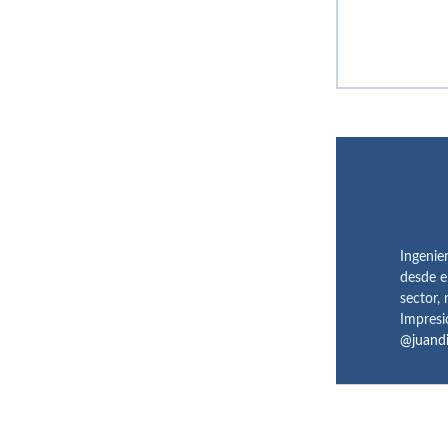
Ingenie
desde e
sector,
Impresi
@juand