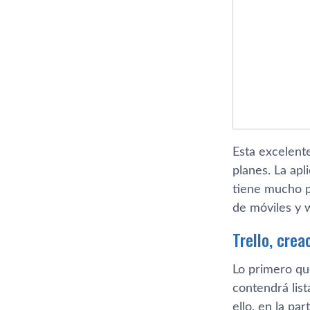
Esta excelent
planes. La apl
tiene mucho pa
de móviles y 
Trello, crea
Lo primero qu
contendrá list
ello, en la pa