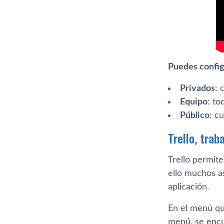
Puedes configu
Privados
: 
Equipo
: to
Público
: c
Trello, trab
Trello permit
ello muchos a
aplicación.
En el menú qu
menú, se encu