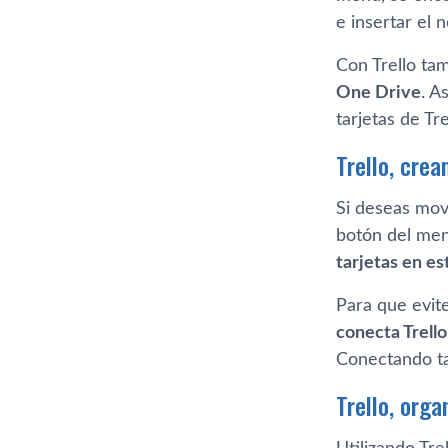
e insertar el 
Con Trello ta
One Drive
. A
tarjetas de Tr
Trello, crea
Si deseas move
botón del men
tarjetas en est
Para que evit
conecta Trello
Conectando t
Trello, orga