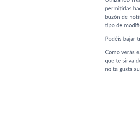
Utilizando Tr
permitirlas ha
buzón de noti
tipo de modifi
Podéis bajar t
Como verás es
que te sirva d
no te gusta s