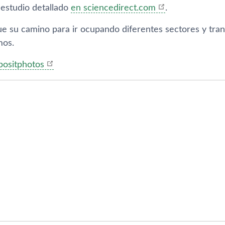
 estudio detallado
en sciencedirect.com
.
gue su camino para ir ocupando diferentes sectores y tra
mos.
positphotos