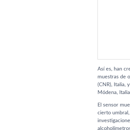
Así es, han cr
muestras de or
(CNR), Italia,
Módena, Italia
El sensor mue
cierto umbral,
investigacione
alcoholímetros