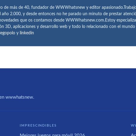
ro de más de 40, fundador de WWWhatsnew y editor apasionado.Trabajo 
l año 2.000, y desde entonces no he parado un minuto de prestar atenci
 novedades que os contamos desde WWWhatsnew.com.Estoy especializado e
ón 3D, aplicaciones y desarrollo web y todo lo relacionado con el mund
iegopolo
y
linkedin
IA en wwwhatsnew.
IMPRESCINDIBLES
W
Mejores juegos para móvil 2026
Ac