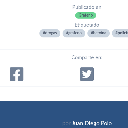
Publicado en
Grafeno
Etiquetado
drogas
grafeno
heroína
policí­
Comparte en:
por
Juan Diego Polo