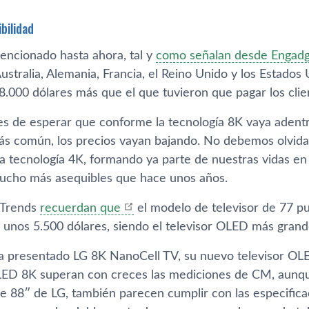
bilidad
encionado hasta ahora, tal y
como señalan desde Engad
ustralia, Alemania, Francia, el Reino Unido y los Estados
8.000 dólares más que el que tuvieron que pagar los clie
es de esperar que conforme la tecnología 8K vaya adent
s común, los precios vayan bajando. No debemos olvidar
a tecnología 4K, formando ya parte de nuestras vidas en 
ucho más asequibles que hace unos años.
 Trends
recuerdan que
el modelo de televisor de 77 p
 unos 5.500 dólares, siendo el televisor OLED más grand
 presentado LG 8K NanoCell TV, su nuevo televisor OL
LED 8K superan con creces las mediciones de CM, aunq
de 88″ de LG, también parecen cumplir con las especifica