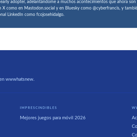
 early adopter, adelantándome a muchos acontecimientos que ahora son
n X como en Mastodon.social y en Bluesky como @cyberfrancis, y también
onal LinkedIn como fcojosehidalgo.
IA en wwwhatsnew.
IMPRESCINDIBLES
W
Mejores juegos para móvil 2026
Ac
Co
Co