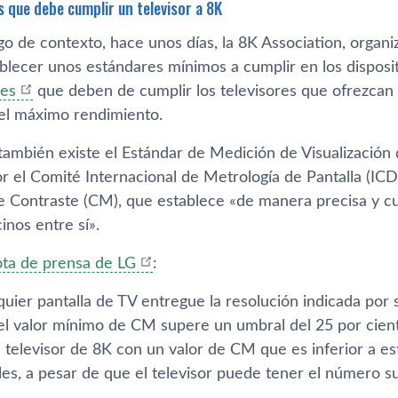
s que debe cumplir un televisor a 8K
go de contexto, hace unos días, la 8K Association, organ
blecer unos estándares mínimos a cumplir en los disposi
nes
que deben de cumplir los televisores que ofrezcan
el máximo rendimiento.
 también existe el Estándar de Medición de Visualización
or el Comité Internacional de Metrología de Pantalla (I
 Contraste (CM), que establece «de manera precisa y cua
inos entre sí».
ta de prensa de LG
:
quier pantalla de TV entregue la resolución indicada por
el valor mínimo de CM supere un umbral del 25 por cien
n televisor de 8K con un valor de CM que es inferior a e
es, a pesar de que el televisor puede tener el número su