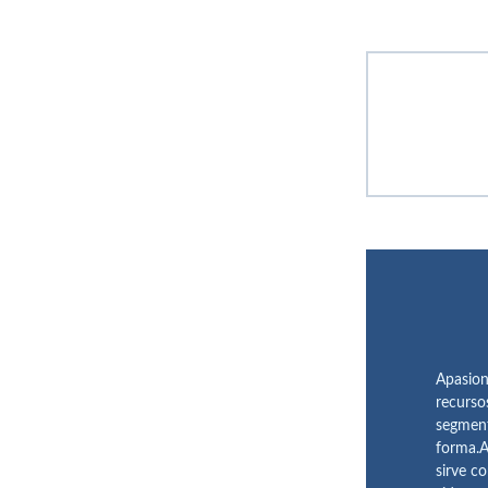
Apasion
recurso
segment
forma.A
sirve c