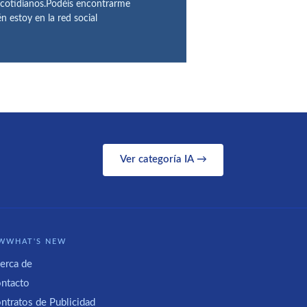
 cotidianos.Podéis encontrarme
 estoy en la red social
Ver categoría IA →
WWHAT'S NEW
erca de
ntacto
ntratos de Publicidad