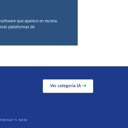
 software que aparece en escena.
demás plataformas de
Ver categoría IA →
WWHAT'S NEW