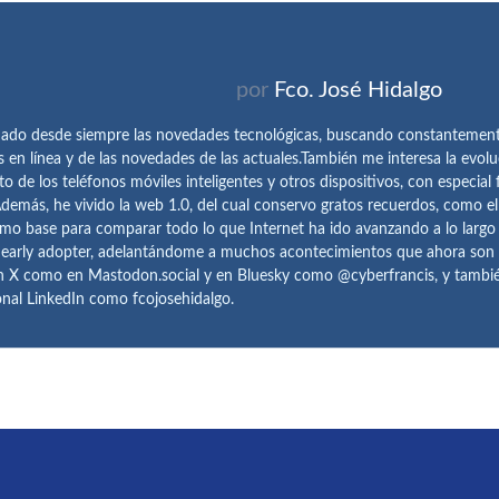
por
Fco. José Hidalgo
ado desde siempre las novedades tecnológicas, buscando constantemen
s en línea y de las novedades de las actuales.También me interesa la evolu
o de los teléfonos móviles inteligentes y otros dispositivos, con especial 
demás, he vivido la web 1.0, del cual conservo gratos recuerdos, como e
omo base para comparar todo lo que Internet ha ido avanzando a lo largo
 early adopter, adelantándome a muchos acontecimientos que ahora son
n X como en Mastodon.social y en Bluesky como @cyberfrancis, y también
onal LinkedIn como fcojosehidalgo.