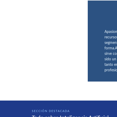
Apasion
recurso
segment
forma.A
sirve c
sido un
tanto e
profesi
SECCIÓN DESTACADA