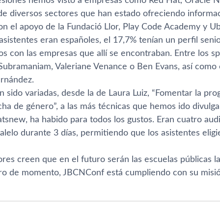
esiones hemos visto a empresas como Red Hat, Oracle N
e diversos sectores que han estado ofreciendo informació
on el apoyo de la Fundació Llor, Play Code Academy y Ub
asistentes eran españoles, el 17,7% tenían un perfil seni
zos con las empresas que allí se encontraban. Entre los
ubramaniam, Valeriane Venance o Ben Evans, así como 
ernández.
n sido variadas, desde la de Laura Luiz, “Fomentar la pr
cha de género”, a las más técnicas que hemos ido divulga
w, ha habido para todos los gustos. Eran cuatro audit
alelo durante 3 días, permitiendo que los asistentes elig
res creen que en el futuro serán las escuelas públicas l
ro de momento, JBCNConf está cumpliendo con su misión