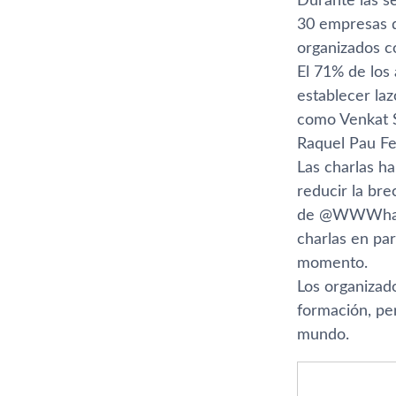
Durante las s
30 empresas d
organizados c
El 71% de los 
establecer la
como Venkat S
Raquel Pau F
Las charlas ha
reducir la bre
de @WWWhatsne
charlas en par
momento.
Los organizado
formación, pe
mundo.