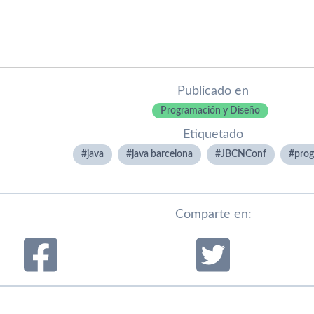
Publicado en
Programación y Diseño
Etiquetado
java
java barcelona
JBCNConf
pro
Comparte en: