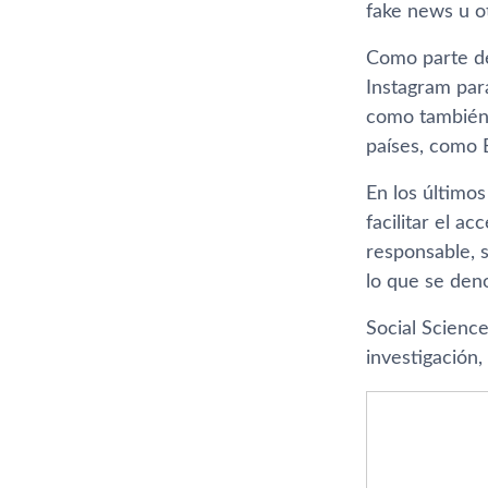
fake news u ot
Como parte de
Instagram para
como también 
países, como B
En los último
facilitar el a
responsable, s
lo que se deno
Social Scienc
investigación,