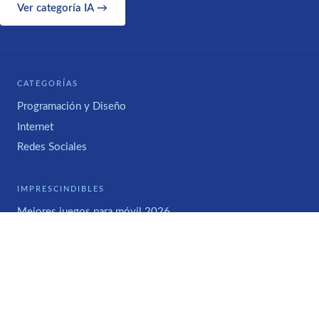
Ver categoría IA →
CATEGORÍAS
Programación y Diseño
Internet
Redes Sociales
IMPRESCINDIBLES
Mejores juegos para móvil 2026
WWWHAT'S NEW
Acerca de
Contacto
Contratos de Publicidad