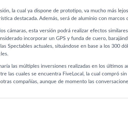
rsión, la cual ya dispone de prototipo, va mucho más lej
í­stica destacada. Además, será de aluminio con marcos d
dos cámaras, esta versión podrá realizar efectos similare
nsiderado incorporar un GPS y funda de cuero, barajánd
las Spectables actuales, situándose en base a los 300 dól
les.
rí­a las múltiples inversiones realizadas en los últimos a
tre las cuales se encuentra FiveLocal, la cual compró sin
 otras compañí­as, aunque de momento las conversacion