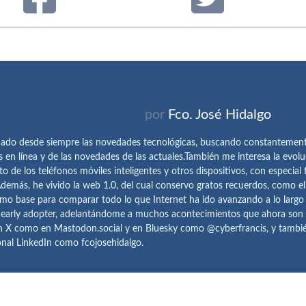
por
Fco. José Hidalgo
ado desde siempre las novedades tecnológicas, buscando constantemen
s en línea y de las novedades de las actuales.También me interesa la evolu
o de los teléfonos móviles inteligentes y otros dispositivos, con especial 
demás, he vivido la web 1.0, del cual conservo gratos recuerdos, como e
omo base para comparar todo lo que Internet ha ido avanzando a lo largo
 early adopter, adelantándome a muchos acontecimientos que ahora son
n X como en Mastodon.social y en Bluesky como @cyberfrancis, y también
onal LinkedIn como fcojosehidalgo.