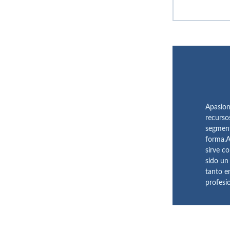
Apasion
recurso
segment
forma.A
sirve c
sido un
tanto e
profesi