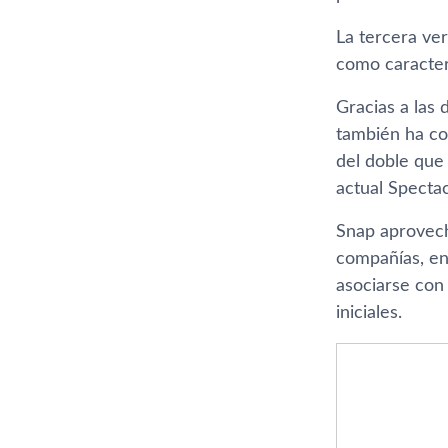
La tercera ve
como caracter
Gracias a las 
también ha co
del doble que 
actual Spectac
Snap aprovecha
compañí­as, en
asociarse con
iniciales.