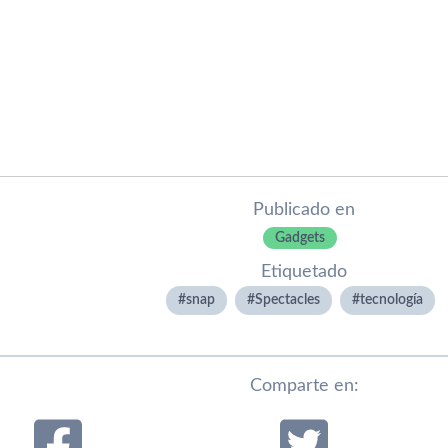
Publicado en
Gadgets
Etiquetado
snap
Spectacles
tecnologí­a
Comparte en: