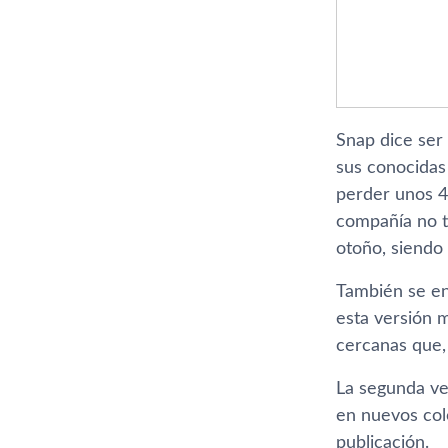
Snap dice ser
sus conocidas
perder unos 40
compañí­a no t
otoño, siendo
También se en
esta versión 
cercanas que, 
La segunda ver
en nuevos col
publicación.