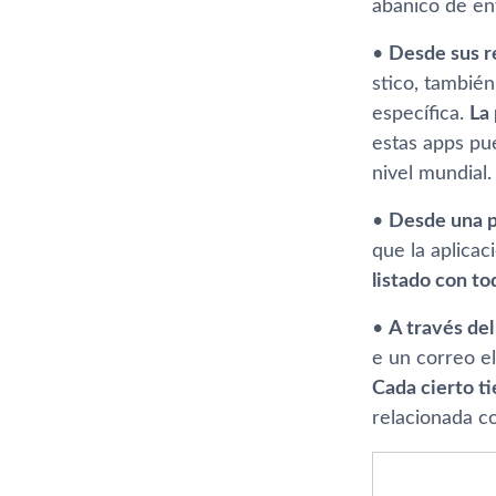
abanico de ent
•
Desde sus r
stico, tambié
especí­fica.
La
estas apps pue
nivel mundial.
•
Desde una pe
que la aplica
listado con to
•
A través del
e un correo el
Cada cierto t
relacionada co