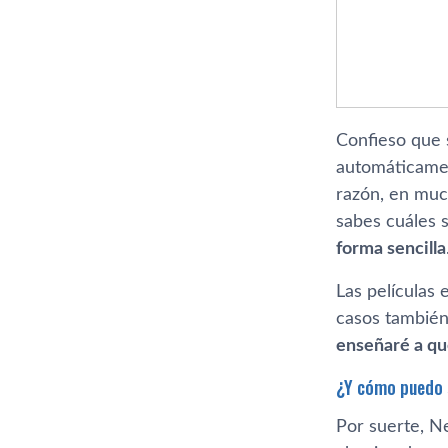
Confieso que s
automáticament
razón, en muc
sabes cuáles s
forma sencilla
Las pelí­culas
casos también 
enseñaré a qu
¿Y cómo puedo s
Por suerte, N