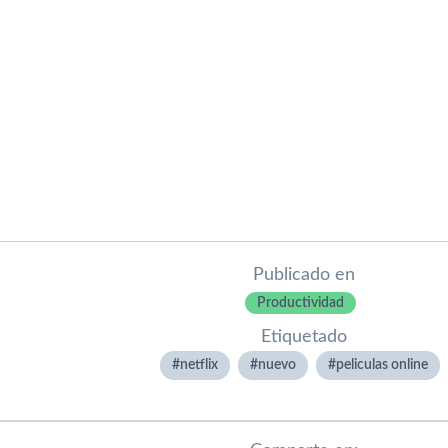
Publicado en
Productividad
Etiquetado
netflix
nuevo
peliculas online