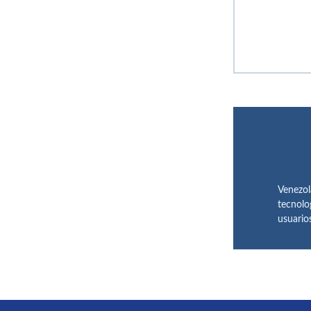
Venezol
tecnolog
usuario