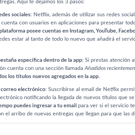
regas. Aquí­ te dejamos los 3 pasos:
edes sociales
: Netflix, además de utilizar sus redes soci
n cuenta con usuarios en aplicaciones para presentar to
 plataforma posee cuentas en Instagram, YouTube, Facebo
des estar al tanto de todo lo nuevo que añadirá el servi
staña especí­fica dentro de la app
: Si prestas atención a
ción cuenta con una sección llamada
Añadidos recientemen
dos los tí­tulos nuevos agregados en la app
.
 correo electrónico
: Suscribirse al email de Netflix perm
ectrónico notificando la llegada de nuevos tí­tulos que 
iempo puedes ingresar a tu email
para ver si el servicio t
n el arribo de nuevas entregas que llegan para que las dis