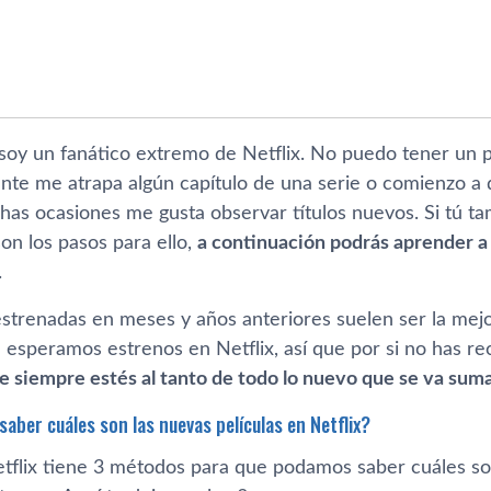
oy un fanático extremo de Netflix. No puedo tener un par
e me atrapa algún capí­tulo de una serie o comienzo a di
has ocasiones me gusta observar tí­tulos nuevos. Si tú t
on los pasos para ello,
a continuación podrás aprender a
.
 estrenadas en meses y años anteriores suelen ser la mejo
esperamos estrenos en Netflix, así­ que por si no has re
e siempre estés al tanto de todo lo nuevo que se va suma
aber cuáles son las nuevas pelí­culas en Netflix?
etflix tiene 3 métodos para que podamos saber cuáles son