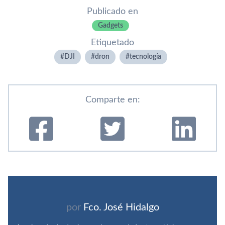
Publicado en
Gadgets
Etiquetado
DJI
dron
tecnologí­a
Comparte en:
por
Fco. José Hidalgo