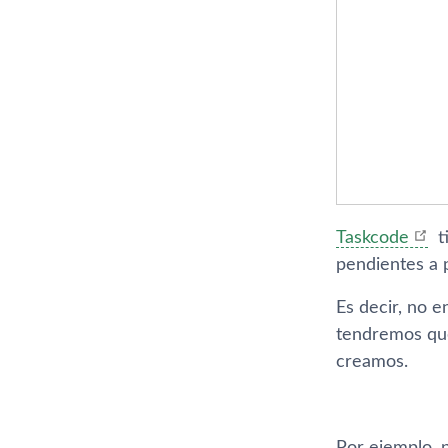
Taskcode
ti
pendientes a p
Es decir, no 
tendremos que
creamos.