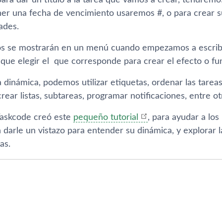
ara dar un tí­tulo a la tarea que vamos a crear, tendremos
r una fecha de vencimiento usaremos #, o para crear su
dades.
os se mostrarán en un menú cuando empezamos a escribir 
que elegir el que corresponde para crear el efecto o f
 dinámica, podemos utilizar etiquetas, ordenar las tarea
rear listas, subtareas, programar notificaciones, entre o
Taskcode creó este
pequeño tutorial
, para ayudar a los 
darle un vistazo para entender su dinámica, y explorar l
as.