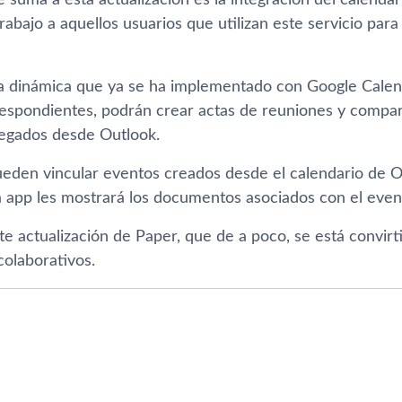
 suma a esta actualización es la integración del calenda
 trabajo a aquellos usuarios que utilizan este servicio par
a dinámica que ya se ha implementado con Google Calend
espondientes, podrán crear actas de reuniones y compar
regados desde Outlook.
eden vincular eventos creados desde el calendario de 
a app les mostrará los documentos asociados con el eve
te actualización de Paper, que de a poco, se está convir
colaborativos.