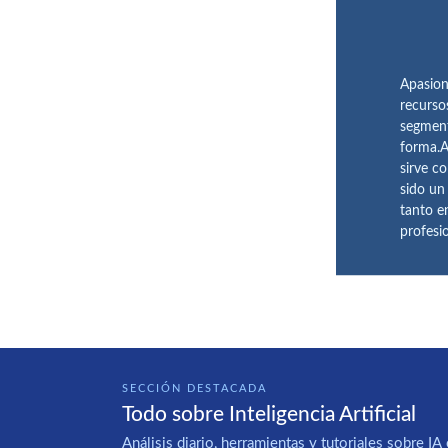
Apasion
recurso
segment
forma.A
sirve c
sido un
tanto e
profesi
SECCIÓN DESTACADA
Todo sobre Inteligencia Artificial
Análisis diario, herramientas y tutoriales sobre 