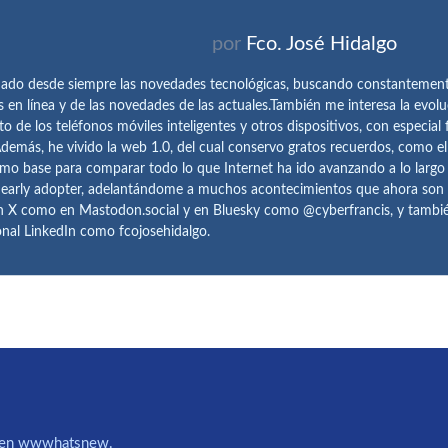
por
Fco. José Hidalgo
ado desde siempre las novedades tecnológicas, buscando constantemen
s en línea y de las novedades de las actuales.También me interesa la evolu
o de los teléfonos móviles inteligentes y otros dispositivos, con especial 
demás, he vivido la web 1.0, del cual conservo gratos recuerdos, como e
omo base para comparar todo lo que Internet ha ido avanzando a lo largo
 early adopter, adelantándome a muchos acontecimientos que ahora son
n X como en Mastodon.social y en Bluesky como @cyberfrancis, y también
onal LinkedIn como fcojosehidalgo.
IA en wwwhatsnew.