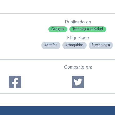
Publicado en
Gadgets
Tecnología en Salud
Etiquetado
antifaz
ronquidos
tecnologí­a
Comparte en: