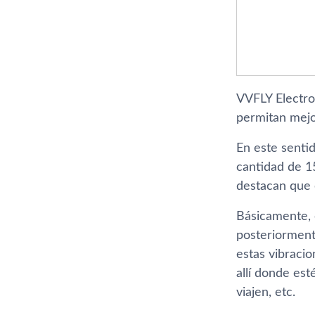
VVFLY Electro
permitan mejor
En este senti
cantidad de 1
destacan que e
Básicamente, e
posteriorment
estas vibraci
allí­ donde es
viajen, etc.