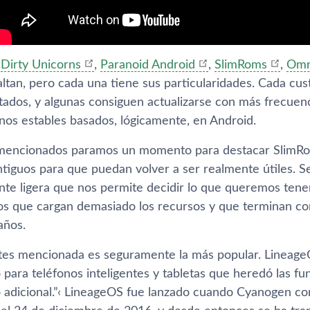
,
Dirty Unicorns
,
Paranoid Android
,
SlimRoms
,
Om
altan, pero cada una tiene sus particularidades. Cada c
ados, y algunas consiguen actualizarse con más frecuenci
nos estables basados, lógicamente, en Android.
mencionados paramos un momento para destacar SlimRom
antiguos para que puedan volver a ser realmente útiles.
e ligera que nos permite decidir lo que queremos tener 
sos que cargan demasiado los recursos y que terminan con
años.
tes mencionada es seguramente la más popular. Lineage
o para teléfonos inteligentes y tabletas que heredó las
o adicional.”‹ LineageOS fue lanzado cuando Cyanogen cor