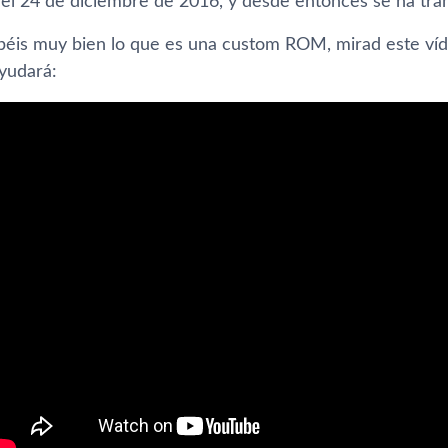
 el 24 de diciembre de 2016, y desde entonces se ha tra
abéis muy bien lo que es una custom ROM, mirad este ví­
yudará: