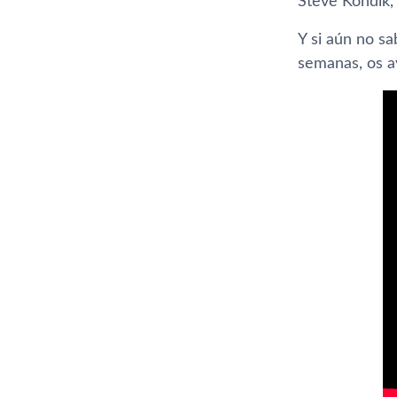
Steve Kondik,
Y si aún no s
semanas, os a