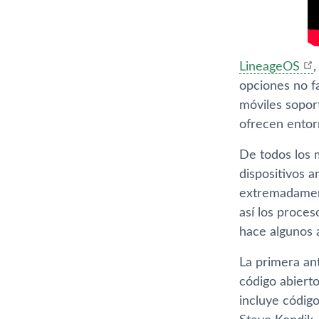
LineageOS
opciones no f
móviles soport
ofrecen entor
De todos los 
dispositivos 
extremadament
así­ los proce
hace algunos 
La primera an
código abiert
incluye códig