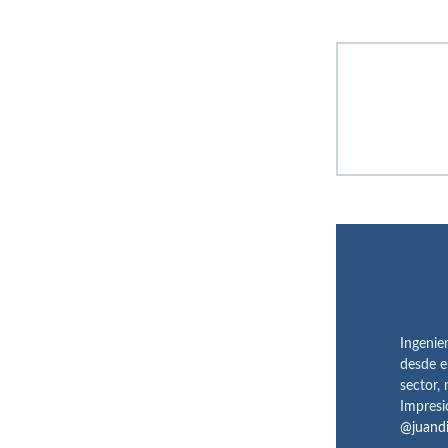
Ingenie
desde e
sector,
Impresi
@juand