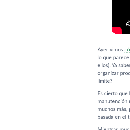
Ayer vimos
có
lo que parece 
ellos). Ya sa
organizar prod
lí­mite?
Es cierto que
manutención m
muchos más, p
basada en el t
Mientras much