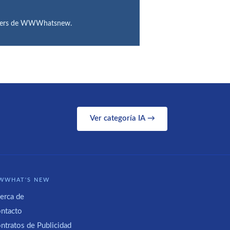
utubers de WWWhatsnew.
Ver categoría IA →
WWHAT'S NEW
erca de
ntacto
ntratos de Publicidad