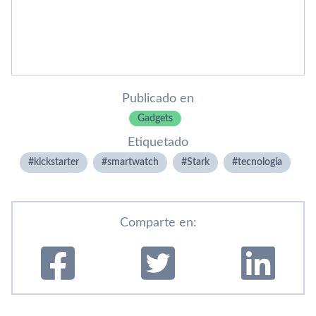
Publicado en
Gadgets
Etiquetado
kickstarter
smartwatch
Stark
tecnologí­a
Comparte en: