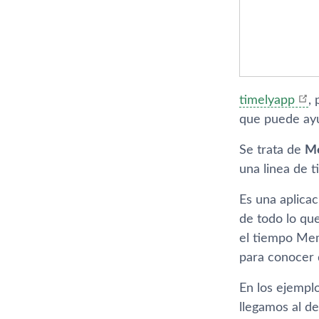
timelyapp
,
que puede ayu
Se trata de
M
una linea de 
Es una aplica
de todo lo qu
el tiempo Mem
para conocer d
En los ejemp
llegamos al d