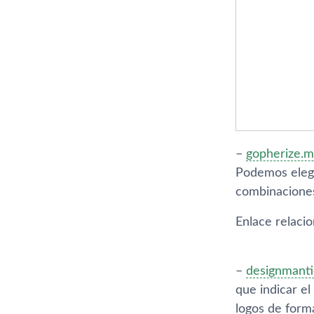
–
gopherize.
Podemos elegir
combinaciones
Enlace relaci
–
designmant
que indicar e
logos de form