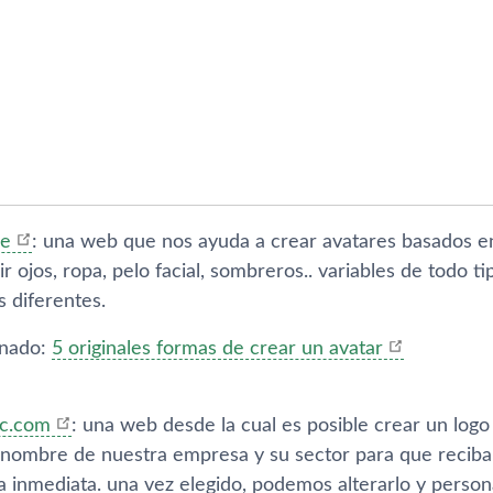
me
: una web que nos ayuda a crear avatares basados e
 ojos, ropa, pelo facial, sombreros.. variables de todo t
 diferentes.
onado:
5 originales formas de crear un avatar
ic.com
: una web desde la cual es posible crear un lo
l nombre de nuestra empresa y su sector para que reci
a inmediata. una vez elegido, podemos alterarlo y person