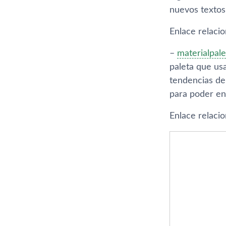
nuevos textos,
Enlace relaci
–
materialpal
paleta que us
tendencias del
para poder enc
Enlace relaci