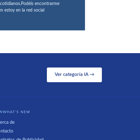
 cotidianos.Podéis encontrarme
 estoy en la red social
Ver categoría IA →
WWHAT'S NEW
erca de
ntacto
ntratos de Publicidad