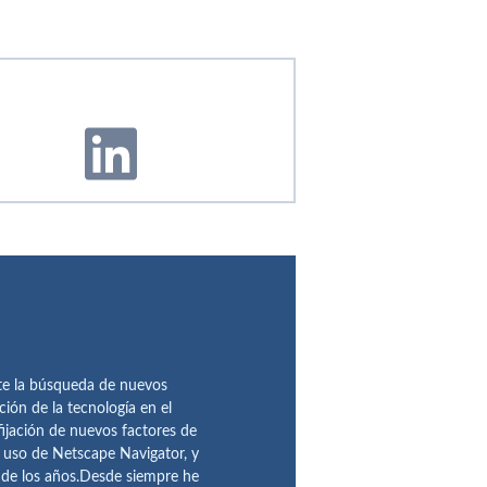
te la búsqueda de nuevos
ción de la tecnología en el
fijación de nuevos factores de
l uso de Netscape Navigator, y
 de los años.Desde siempre he