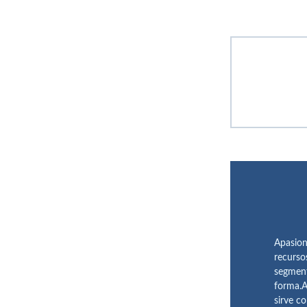
Apasion
recurso
segment
forma.A
sirve c