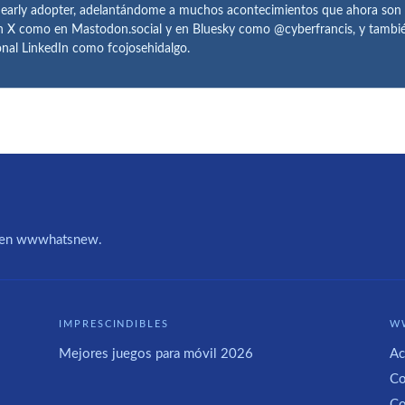
 early adopter, adelantándome a muchos acontecimientos que ahora son
n X como en Mastodon.social y en Bluesky como @cyberfrancis, y también
onal LinkedIn como fcojosehidalgo.
IA en wwwhatsnew.
IMPRESCINDIBLES
W
Mejores juegos para móvil 2026
Ac
Co
Co