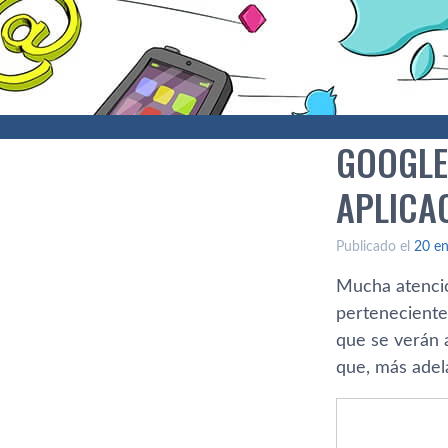
GOOGLE
APLICAC
Publicado el
20 en
Mucha atenció
perteneciente
que se verán a
que, más adela