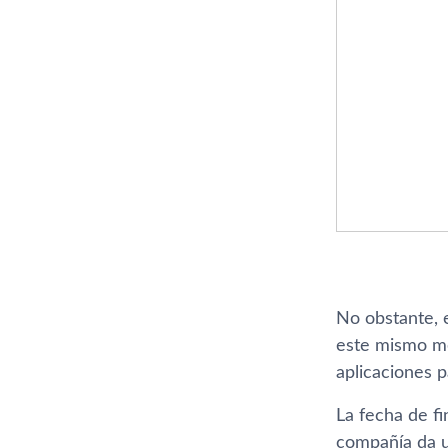
No obstante, e
este mismo me
aplicaciones p
La fecha de fi
compañí­a da 