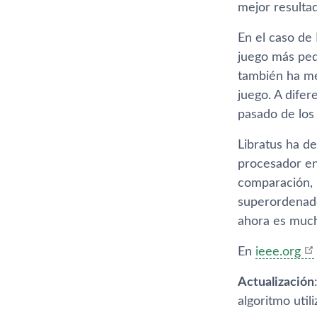
mejor resultad
En el caso de 
juego más peq
también ha me
juego. A difer
pasado de los
Libratus ha d
procesador en
comparación, 
superordenador
ahora es muc
En
ieee.org
Actualización
algoritmo util