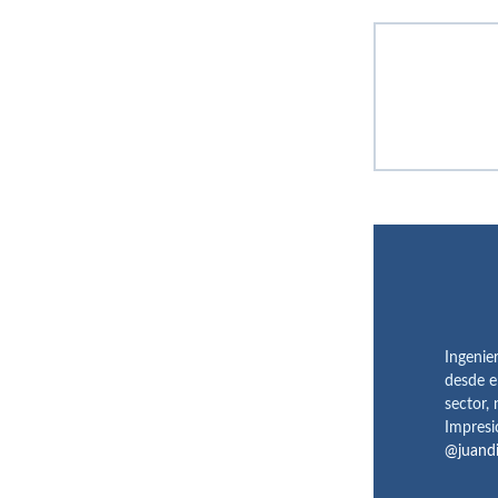
Ingenie
desde e
sector,
Impresi
@juand