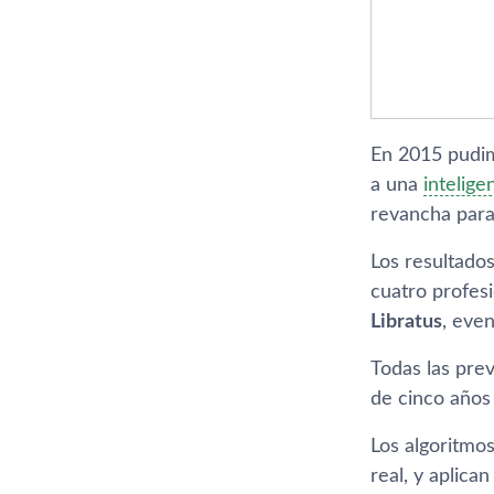
En 2015 pudim
a una
inteligen
revancha para 
Los resultado
cuatro profes
Libratus
, even
Todas las pre
de cinco años 
Los algoritmos
real, y aplic