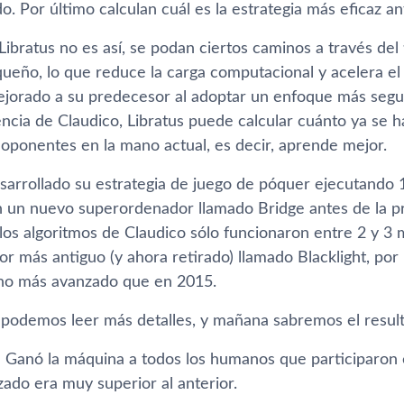
o. Por último calculan cuál es la estrategia más eficaz an
Libratus no es así­, se podan ciertos caminos a través de
ueño, lo que reduce la carga computacional y acelera el 
jorado a su predecesor al adoptar un enfoque más seguro
encia de Claudico, Libratus puede calcular cuánto ya se h
 oponentes en la mano actual, es decir, aprende mejor.
esarrollado su estrategia de juego de póquer ejecutando 
 un nuevo superordenador llamado Bridge antes de la p
los algoritmos de Claudico sólo funcionaron entre 2 y 3 
 más antiguo (y ahora retirado) llamado Blacklight, por l
ho más avanzado que en 2015.
podemos leer más detalles, y mañana sabremos el resulta
: Ganó la máquina a todos los humanos que participaron e
izado era muy superior al anterior.