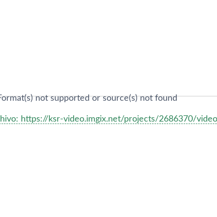
Format(s) not supported or source(s) not found
hivo: https://ksr-video.imgix.net/projects/2686370/vi
clas de flecha arriba/abajo para aumentar o disminuir el v