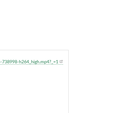
deo-738998-h264_high.mp4?_=1
olumen.