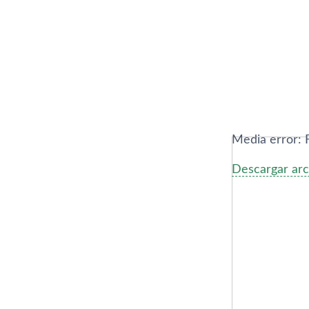
Media error: 
Descargar arc
00:00
Utiliza las te