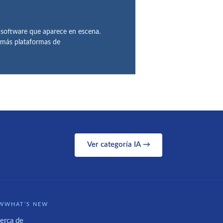
 software que aparece en escena.
demás plataformas de
Ver categoría IA →
WWHAT'S NEW
erca de