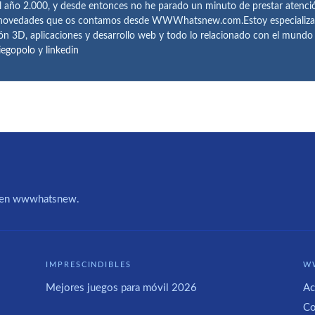
l año 2.000, y desde entonces no he parado un minuto de prestar atenci
 novedades que os contamos desde WWWhatsnew.com.Estoy especializado e
ón 3D, aplicaciones y desarrollo web y todo lo relacionado con el mund
iegopolo
y
linkedin
IA en wwwhatsnew.
IMPRESCINDIBLES
W
Mejores juegos para móvil 2026
Ac
Co