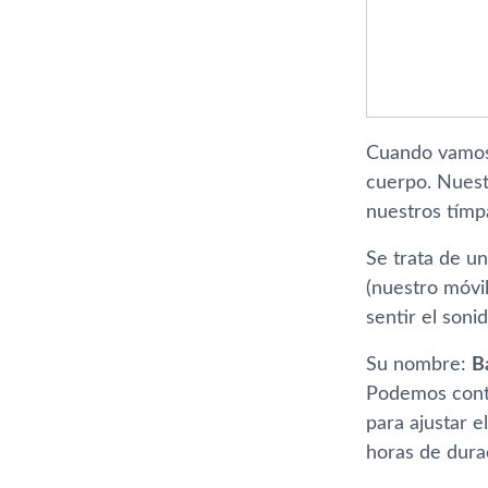
Cuando vamos 
cuerpo. Nuestr
nuestros tí­mp
Se trata de u
(nuestro móvil
sentir el son
Su nombre:
B
Podemos contr
para ajustar e
horas de durac