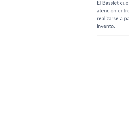
El Basslet cu
atención entr
realizarse a p
invento.