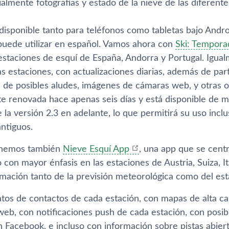
almente fotografí­as y estado de la nieve de las diferent
disponible tanto para teléfonos como tabletas bajo Andro
 puede utilizar en español. Vamos ahora con
Ski: Tempora
estaciones de esquí­ de España, Andorra y Portugal. Igua
s estaciones, con actualizaciones diarias, además de par
as de posibles aludes, imágenes de cámaras web, y otras 
 renovada hace apenas seis dí­as y está disponible de ma
la versión 2.3 en adelante, lo que permitirá su uso incl
ntiguos.
tenemos también
Nieve Esquí­ App
, una app que se centr
con mayor énfasis en las estaciones de Austria, Suiza, It
rmación tanto de la previsión meteorológica como del est
tos de contactos de cada estación, con mapas de alta c
b, con notificaciones push de cada estación, con posibil
 Facebook, e incluso con información sobre pistas abiert