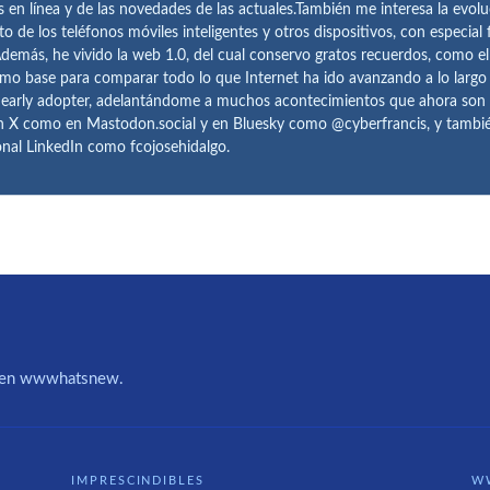
s en línea y de las novedades de las actuales.También me interesa la evolu
o de los teléfonos móviles inteligentes y otros dispositivos, con especial 
demás, he vivido la web 1.0, del cual conservo gratos recuerdos, como e
omo base para comparar todo lo que Internet ha ido avanzando a lo largo
 early adopter, adelantándome a muchos acontecimientos que ahora son
n X como en Mastodon.social y en Bluesky como @cyberfrancis, y también
onal LinkedIn como fcojosehidalgo.
IA en wwwhatsnew.
IMPRESCINDIBLES
W