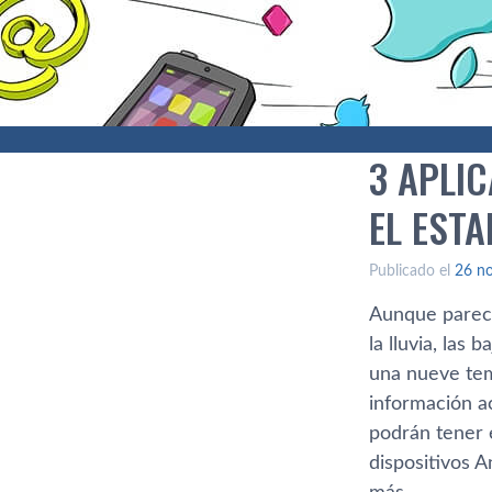
3 APLI
EL ESTA
Publicado el
26 n
Aunque parecí­
la lluvia, las
una nueve tem
información ac
podrán tener e
dispositivos A