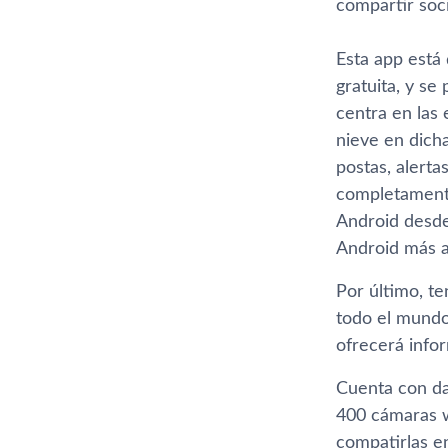
compartir soci
Esta app está 
gratuita, y se
centra en las 
nieve en dicha
postas, alert
completamente
Android desde 
Android más a
Por último, 
todo el mundo 
ofrecerá info
Cuenta con da
400 cámaras we
compatirlas en