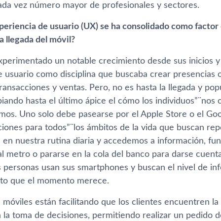
da vez número mayor de profesionales y sectores.
xperiencia de usuario (UX) se ha consolidado como facto
a llegada del móvil?
experimentado un notable crecimiento desde sus inicios y 
 usuario como disciplina que buscaba crear presencias onl
ransacciones y ventas. Pero, no es hasta la llegada y po
iando hasta el último ápice el cómo los individuos”¨nos
os. Uno solo debe pasearse por el Apple Store o el Goo
aciones para todos”¨los ámbitos de la vida que buscan re
 en nuestra rutina diaria y accedemos a información, fun
al metro o pararse en la cola del banco para darse cue
s personas usan sus smartphones y buscan el nivel de inf
nto que el momento merece.
s móviles están facilitando que los clientes encuentren l
 la toma de decisiones, permitiendo realizar un pedido 