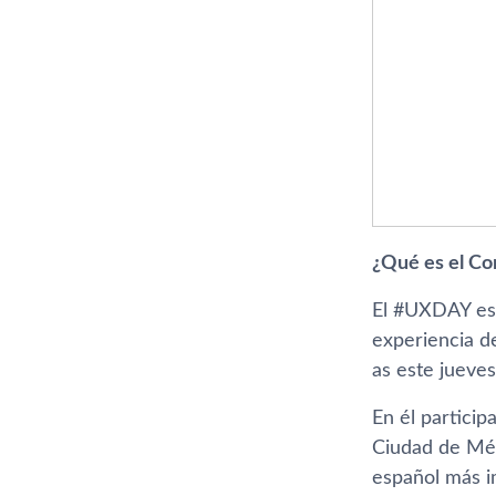
¿Qué es el C
El #UXDAY es u
experiencia d
as este jueves
En él particip
Ciudad de Méx
español más i