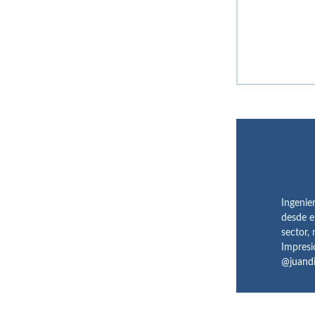
Ingenie
desde e
sector,
Impresi
@juand