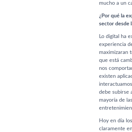
mucho a un ca
¿Por qué la e
sector desde l
Lo digital ha 
experiencia de
maximizaran t
que está camb
nos comportam
existen aplic
interactuamos
debe subirse 
mayorí­a de la
entretenimie
Hoy en dí­a lo
claramente en