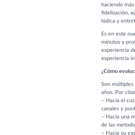
haciendo más 
fidelización,
lúdica y entr
Es en este nue
minutos y pro
experiencia d
experiencia in
¿Cómo evoluci
Son múltiples
años. Por cit
– Hacia el cu
canales y punt
– Hacia una m
de las metodol
– Hacia su exp