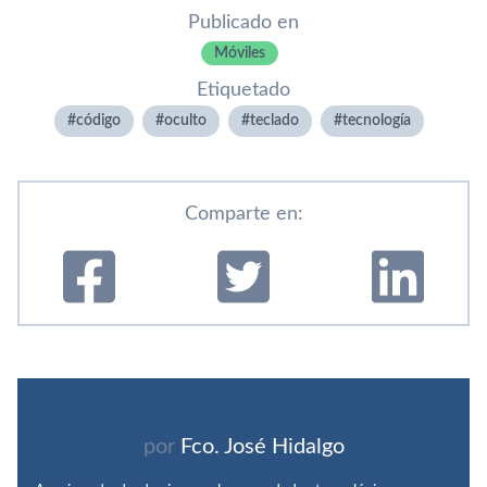
Publicado en
Móviles
Etiquetado
código
oculto
teclado
tecnologí­a
Comparte en:
por
Fco. José Hidalgo