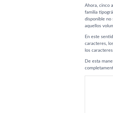
Ahora, cinco 
familia tipogr
disponible no
aquellos volu
En este senti
caracteres, l
los caractere
De esta maner
completamente