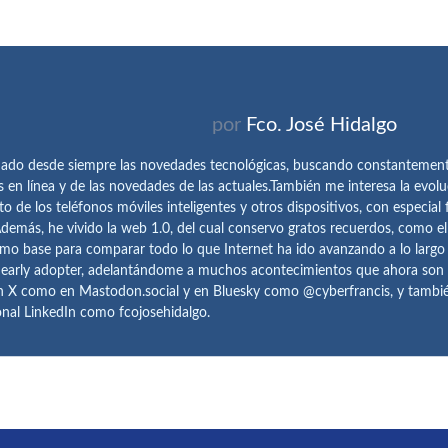
por
Fco. José Hidalgo
ado desde siempre las novedades tecnológicas, buscando constantemen
s en línea y de las novedades de las actuales.También me interesa la evolu
o de los teléfonos móviles inteligentes y otros dispositivos, con especial 
demás, he vivido la web 1.0, del cual conservo gratos recuerdos, como e
omo base para comparar todo lo que Internet ha ido avanzando a lo largo
 early adopter, adelantándome a muchos acontecimientos que ahora son
n X como en Mastodon.social y en Bluesky como @cyberfrancis, y también
onal LinkedIn como fcojosehidalgo.