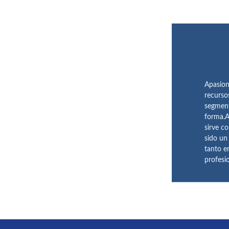
Apasion
recurso
segment
forma.A
sirve c
sido un
tanto e
profesi