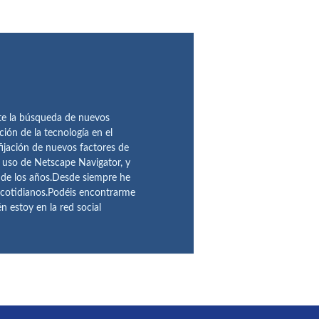
te la búsqueda de nuevos
ción de la tecnología en el
fijación de nuevos factores de
l uso de Netscape Navigator, y
 de los años.Desde siempre he
 cotidianos.Podéis encontrarme
 estoy en la red social