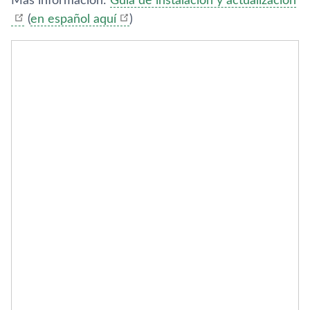
Más información:
Guí­a de instalación y actualización
(
en español aquí­
)