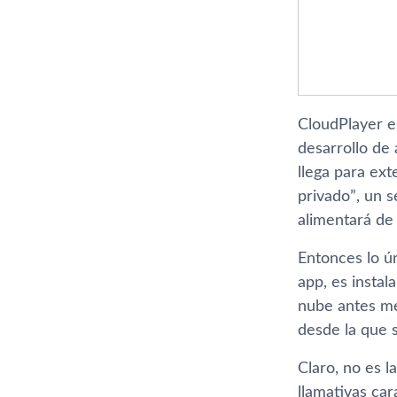
CloudPlayer e
desarrollo de 
llega para ex
privado”, un 
alimentará de
Entonces lo ún
app, es instal
nube antes me
desde la que 
Claro, no es l
llamativas car