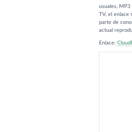
usuales, MP3 
TV, el enlace 
parte de conoc
actual reprod
Enlace:
CloudP