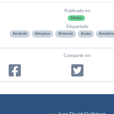
Publicado en
Música
Etiquetado
android
dropbox
Internet
nube
onedriv
Comparte en: