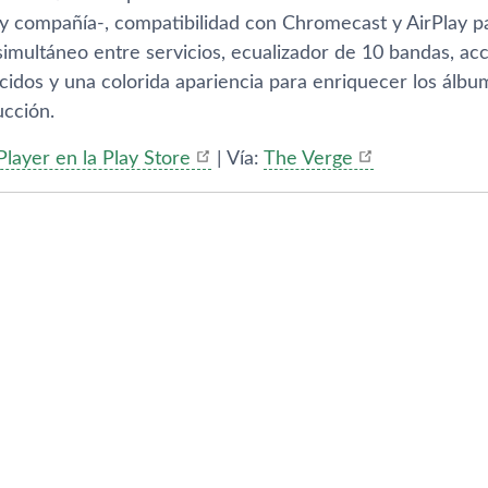
y compañí­a-, compatibilidad con Chromecast y AirPlay pa
simultáneo entre servicios, ecualizador de 10 bandas, acc
idos y una colorida apariencia para enriquecer los álbum
ucción.
layer en la Play Store
| Ví­a:
The Verge