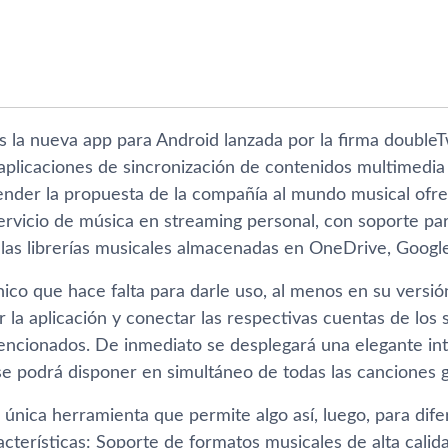
s la nueva app para Android lanzada por la firma doubleT
aplicaciones de sincronización de contenidos multimedia 
tender la propuesta de la compañí­a al mundo musical ofr
servicio de música en streaming personal, con soporte par
 las librerí­as musicales almacenadas en OneDrive, Googl
ico que hace falta para darle uso, al menos en su versió
ar la aplicación y conectar las respectivas cuentas de lo
ncionados. De inmediato se desplegará una elegante inte
se podrá disponer en simultáneo de todas las canciones 
a única herramienta que permite algo así­, luego, para di
acterí­sticas: Soporte de formatos musicales de alta cal