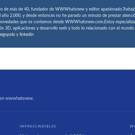
ro de más de 40, fundador de WWWhatsnew y editor apasionado.Trabajo 
l año 2.000, y desde entonces no he parado un minuto de prestar atenci
 novedades que os contamos desde WWWhatsnew.com.Estoy especializado e
ón 3D, aplicaciones y desarrollo web y todo lo relacionado con el mund
iegopolo
y
linkedin
IA en wwwhatsnew.
IMPRESCINDIBLES
W