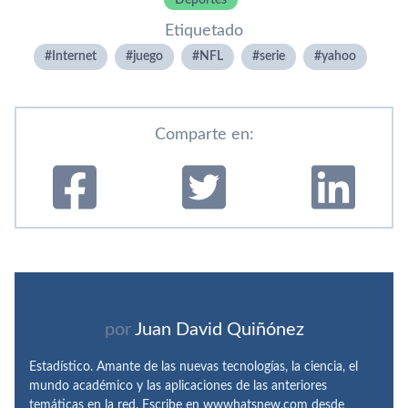
Deportes
Etiquetado
Internet
juego
NFL
serie
yahoo
Comparte en:
por
Juan David Quiñónez
Estadístico. Amante de las nuevas tecnologías, la ciencia, el
mundo académico y las aplicaciones de las anteriores
temáticas en la red. Escribe en wwwhatsnew.com desde