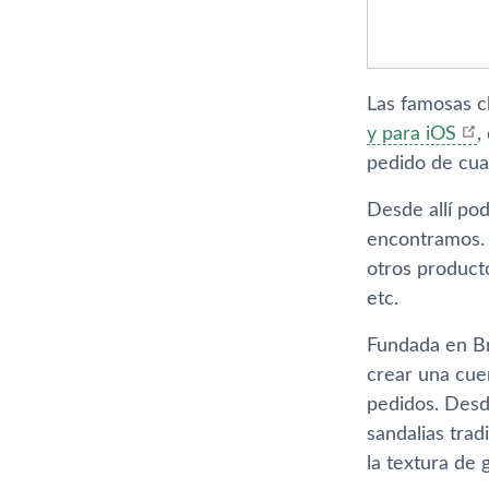
Las famosas c
y para iOS
,
pedido de cual
Desde allí­ p
encontramos. 
otros producto
etc.
Fundada en Br
crear una cuen
pedidos. Desde
sandalias trad
la textura de 