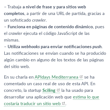
– Trabaja
a nivel de frase y para sitios web
completos
, a partir de una URL de partida, gracias a
un sofisticado
crawler
.
–
Funciona en páginas de contenido dinámico
, pues
el
crawler
ejecuta el código JavaScript de las
mismas.
–
Utiliza
webhooks
para enviar notificaciones
push
.
Las notificaciones se enví­an cuando se ha producido
algún cambio en alguno de los textos de las páginas
del sitio web.
En su charla en
APIdays Mediterranea
se ha
comentado un caso real de uso de esta API. En
concreto, la
startup
Sciling
la ha usado para
desarrollar una aplicación web que
estima lo que
costarí­a traducir un sitio web
.