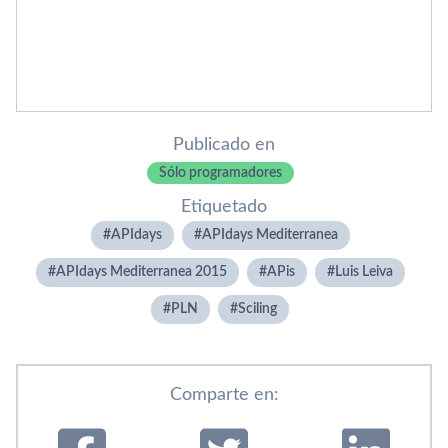
Publicado en
Sólo programadores
Etiquetado
APIdays
APIdays Mediterranea
APIdays Mediterranea 2015
APis
Luis Leiva
PLN
Sciling
Comparte en: