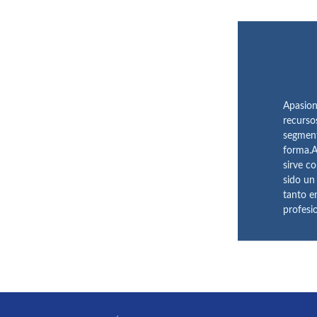
Apasion
recurso
segment
forma.A
sirve c
sido un
tanto e
profesi