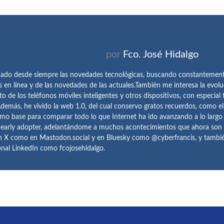
por
Fco. José Hidalgo
ado desde siempre las novedades tecnológicas, buscando constantemen
s en línea y de las novedades de las actuales.También me interesa la evolu
o de los teléfonos móviles inteligentes y otros dispositivos, con especial 
demás, he vivido la web 1.0, del cual conservo gratos recuerdos, como e
omo base para comparar todo lo que Internet ha ido avanzando a lo largo
 early adopter, adelantándome a muchos acontecimientos que ahora son
n X como en Mastodon.social y en Bluesky como @cyberfrancis, y también
onal LinkedIn como fcojosehidalgo.