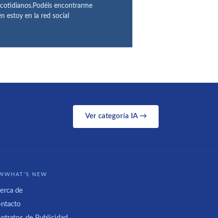
 cotidianos.Podéis encontrarme
 estoy en la red social
Ver categoría IA →
WWHAT'S NEW
erca de
ntacto
ntratos de Publicidad