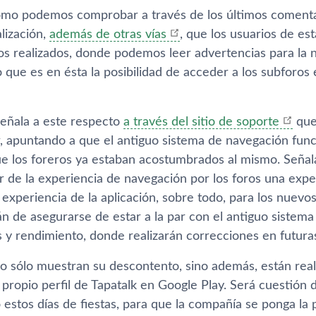
omo podemos comprobar a través de los últimos comentar
alización,
además de otras ví­as
, que los usuarios de es
s realizados, donde podemos leer advertencias para la no
so que es en ésta la posibilidad de acceder a los subforo
señala a este respecto
a través del sitio de soporte
que
, apuntando a que el antiguo sistema de navegación funci
ue los foreros ya estaban acostumbrados al mismo. Seña
r de la experiencia de navegación por los foros una expe
a experiencia de la aplicación, sobre todo, para los nuevo
n de asegurarse de estar a la par con el antiguo sistema
as y rendimiento, donde realizarán correcciones en futura
no sólo muestran su descontento, sino además, están rea
l propio perfil de Tapatalk en Google Play. Será cuestión
stos dí­as de fiestas, para que la compañí­a se ponga la p