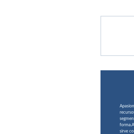
Apasion
recurso
segment
forma.A
sirve c