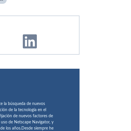
te la búsqueda de nuevos
ción de la tecnología en el
fijación de nuevos factores de
l uso de Netscape Navigator, y
 de los años.Desde siempre he