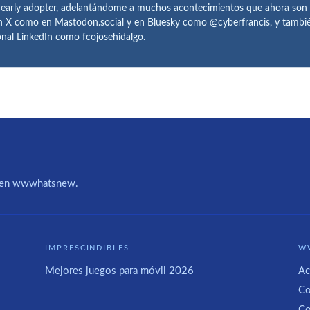
 early adopter, adelantándome a muchos acontecimientos que ahora son
n X como en Mastodon.social y en Bluesky como @cyberfrancis, y también
onal LinkedIn como fcojosehidalgo.
IA en wwwhatsnew.
IMPRESCINDIBLES
W
Mejores juegos para móvil 2026
Ac
Co
Co