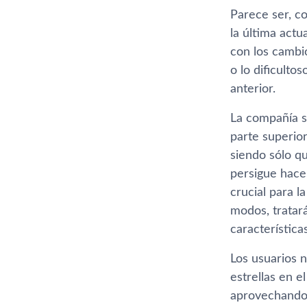
Parece ser, c
la última actu
con los cambio
o lo dificulto
anterior.
La compañí­a 
parte superior
siendo sólo q
persigue hace
crucial para l
modos, tratará
caracterí­stic
Los usuarios 
estrellas en e
aprovechando e