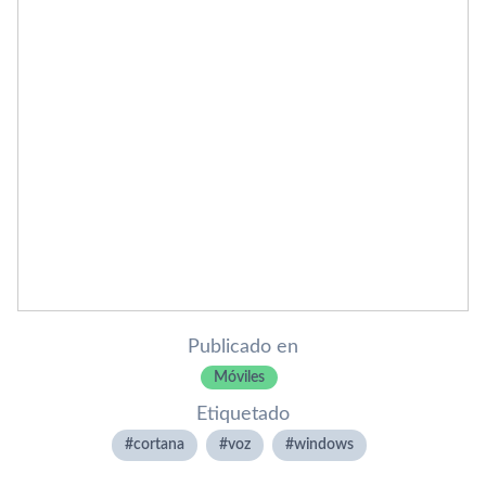
Publicado en
Móviles
Etiquetado
cortana
voz
windows