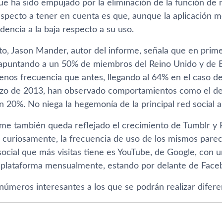
e ha sido empujado por la eliminación de la función de m
 aspecto a tener en cuenta es que, aunque la aplicación 
dencia a la baja respecto a su uso.
to, Jason Mander, autor del informe, señala que en prime
apuntando a un 50% de miembros del Reino Unido y de E
menos frecuencia que antes, llegando al 64% en el caso d
o de 2013, han observado comportamientos como el de c
 20%. No niega la hegemoní­a de la principal red social a
rme también queda reflejado el crecimiento de Tumblr y 
 curiosamente, la frecuencia de uso de los mismos parece
d social que más visitas tiene es YouTube, de Google, con 
a plataforma mensualmente, estando por delante de Faceb
números interesantes a los que se podrán realizar diferen