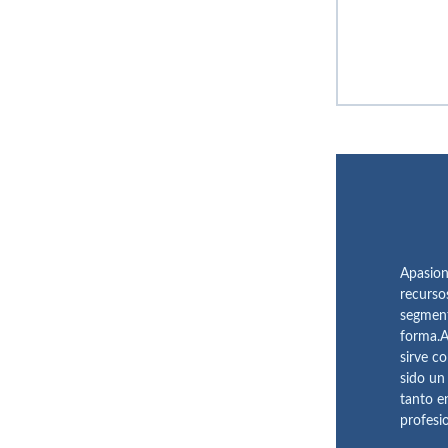
Apasion
recurso
segment
forma.A
sirve c
sido un
tanto e
profesi