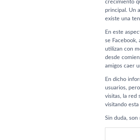
crecimiento qu
principal. Un
existe una ten
En este aspec
se Facebook, 
utilizan con 
desde comienz
amigos caer un
En dicho info
usuarios, pero
visitas, la re
visitando est
Sin duda, son 