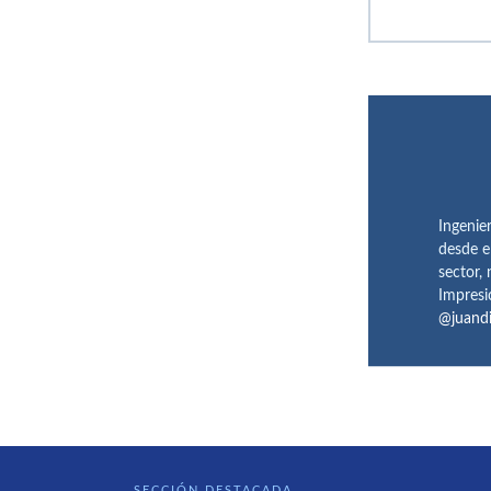
Ingenie
desde e
sector,
Impresi
@juand
SECCIÓN DESTACADA