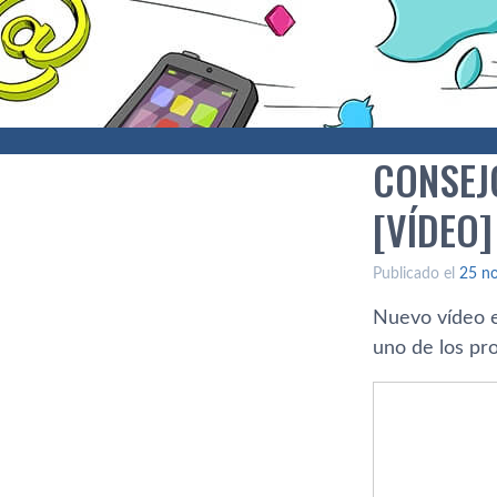
CONSEJO
[VÍ­DEO]
Publicado el
25 n
Nuevo ví­deo 
uno de los pro