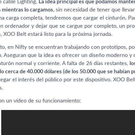
 cable Lighting.
La idea principal es que podamos manten
 mientras lo cargamos
, sin necesidad de tener que llev
a carga completa, tendremos que cargar el cinturón. Para
un ordenador y dejar que se cargue por completo, un pro
 XOO Belt estará listo para la próxima jornada.
o, en Nifty se encuentran trabajando con prototipos, por
ivo. Aseguran que la idea es ofrecer un diseño moderno y
turón normal y corriente. A falta de 26 dí­as restantes,
lo
o cerca de 40.000 dólares (de los 50.000 que se habí­an 
ar el interés del público por este dispositivo. XOO Belt
s.
n un ví­deo de su funcionamiento: