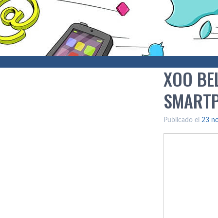
XOO BE
SMARTP
Publicado el
23 n