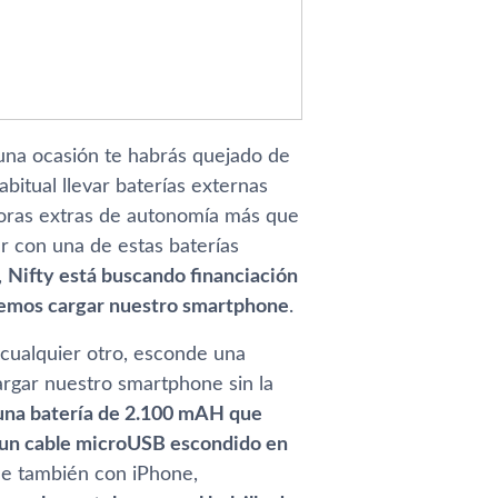
una ocasión te habrás quejado de
bitual llevar baterí­as externas
horas extras de autonomí­a más que
r con una de estas baterí­as
,
Nifty está buscando financiación
dremos cargar nuestro smartphone
.
 cualquier otro, esconde una
argar nuestro smartphone sin la
una baterí­a de 2.100 mAH que
e un cable microUSB escondido en
le también con iPhone,