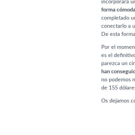
incorporará un
forma cómoda
completado un
conectarlo a 
De esta forma,
Por el moment
es el definit
parezca un cin
han conseguid
no podemos neg
de 155 dólare
Os dejamos co