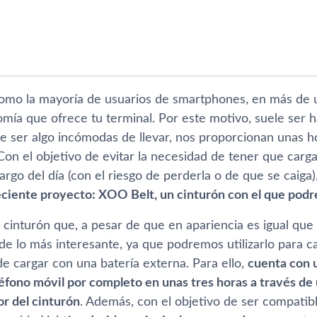
omo la mayorí­a de usuarios de smartphones, en más de 
mí­a que ofrece tu terminal. Por este motivo, suele ser ha
de ser algo incómodas de llevar, nos proporcionan unas 
Con el objetivo de evitar la necesidad de tener que carga
largo del dí­a (con el riesgo de perderla o de que se caiga)
eciente proyecto: XOO Belt, un cinturón con el que po
 cinturón que, a pesar de que en apariencia es igual que
de lo más interesante, ya que podremos utilizarlo para c
 cargar con una baterí­a externa. Para ello,
cuenta con 
léfono móvil por completo en unas tres horas a través d
ior del cinturón
. Además, con el objetivo de ser compatib