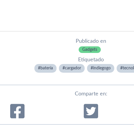
Publicado en
Gadgets
Etiquetado
baterí­a
cargador
indiegogo
tecnol
Comparte en: